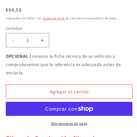
Precio
€94,50
habitual
Impuestos incluidos. Los
gastos de envío
se calculan en la pantalla de pago.
Cantidad
Cantidad
Reducir
Aumentar
cantidad
cantidad
para
para
OPCIONAL
Envíenos la ficha técnica de su vehículo y
filtro
filtro
comprobaremos que la referencia es adecuada antes de
de
de
enviarla.
sustitución
sustitución
BMC
BMC
FB931/01
FB931/01
Agregar al carrito
Más opciones de pago