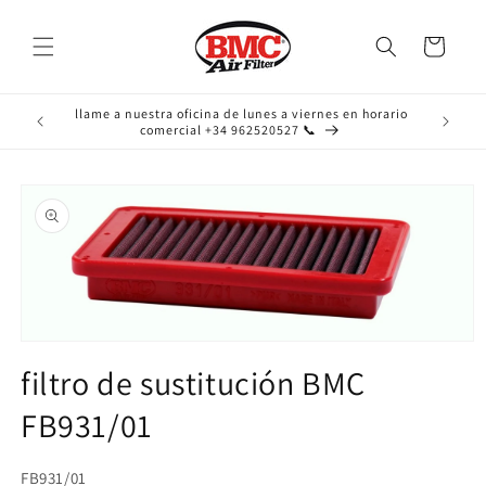
Ir
directamente
al contenido
Carrito
llame a nuestra oficina de lunes a viernes en horario
comercial +34 962520527 📞
Ir
directamente
a la
información
del producto
Abrir
elemento
filtro de sustitución BMC
multimedia
1
FB931/01
en
una
ventana
modal
SKU:
FB931/01