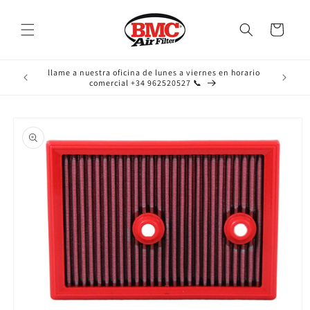
Ir
directamente
al contenido
Carrito
llame a nuestra oficina de lunes a viernes en horario
comercial +34 962520527 📞
Ir
directamente
a la
información
del producto