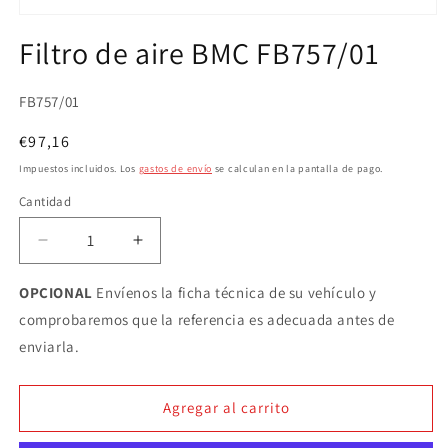
Abrir
elemento
Filtro de aire BMC FB757/01
multimedia
1
en
una
SKU:
FB757/01
ventana
modal
Precio
€97,16
habitual
Impuestos incluidos. Los
gastos de envío
se calculan en la pantalla de pago.
Cantidad
Cantidad
Reducir
Aumentar
cantidad
cantidad
para
para
OPCIONAL
Envíenos la ficha técnica de su vehículo y
Filtro
Filtro
comprobaremos que la referencia es adecuada antes de
de
de
enviarla.
aire
aire
BMC
BMC
FB757/01
FB757/01
Agregar al carrito