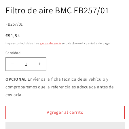
Abrir
elemento
Filtro de aire BMC FB257/01
multimedia
1
en
una
SKU:
FB257/01
ventana
modal
Precio
€91,84
habitual
Impuestos incluidos. Los
gastos de envío
se calculan en la pantalla de pago.
Cantidad
Cantidad
Reducir
Aumentar
cantidad
cantidad
para
para
OPCIONAL
Envíenos la ficha técnica de su vehículo y
Filtro
Filtro
comprobaremos que la referencia es adecuada antes de
de
de
enviarla.
aire
aire
BMC
BMC
FB257/01
FB257/01
Agregar al carrito