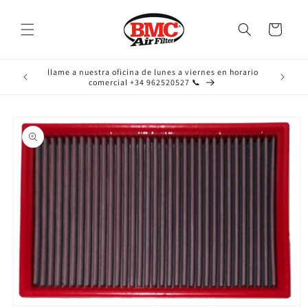
Ir
directamente
al contenido
Carrito
llame a nuestra oficina de lunes a viernes en horario
comercial +34 962520527 📞
Ir
directamente
a la
información
del producto