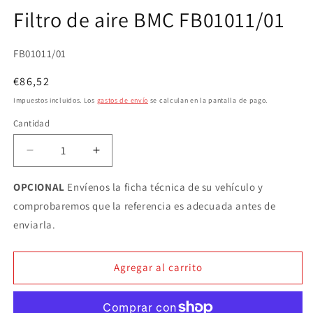
elemento
Filtro de aire BMC FB01011/01
multimedia
1
en
una
SKU:
FB01011/01
ventana
modal
Precio
€86,52
habitual
Impuestos incluidos. Los
gastos de envío
se calculan en la pantalla de pago.
Cantidad
Cantidad
Reducir
Aumentar
cantidad
cantidad
para
para
OPCIONAL
Envíenos la ficha técnica de su vehículo y
Filtro
Filtro
comprobaremos que la referencia es adecuada antes de
de
de
enviarla.
aire
aire
BMC
BMC
FB01011/01
FB01011/01
Agregar al carrito