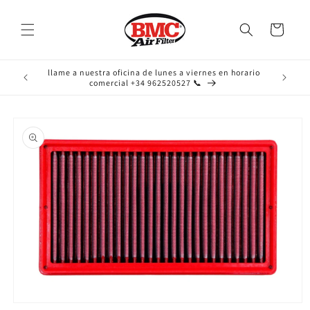
Ir
directamente
al contenido
Carrito
llame a nuestra oficina de lunes a viernes en horario
comercial +34 962520527 📞
Ir
directamente
a la
información
del producto
Abrir